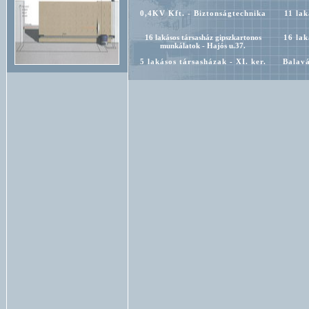
0,4KV Kft. - Biztonságtechnika
11 lak
16 lakásos társasház gipszkartonos
16 lak
munkálatok - Hajós u.37.
5 lakásos társasházak - XI. ker.
Balavá
CE Broker Pénzügyi Tanácsadó ZRt.-
Cinko
beléptető, munkaidő nyilvántartó
D-Plus nyomda-
Derkovic
Biztonságtechnika, munkaidő
nyilvántartó rendszer
Ferihegy 1. terminál - vezérigazgatói
Flami
irodák
Informatikai és Hírközlési
Jel
Minisztérium - MAG ház
Kígyó Patika - Biztonságtechnika
KLM
e
Kovács és Társa gépműhely -
Mister M
Megfigyelő rendszer
Pull-Over Bt. divatáru nagykereskedés
Terra Center
Zolux Kft. Barkács áruház